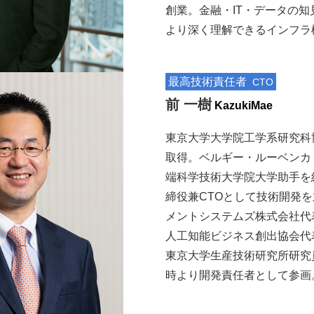
創業。金融・IT・データの
より深く理解できるインフラ
最高技術責任者
CTO
前 一樹
Kazuki
Mae
東京大学大学院工学系研究科
取得。ベルギー・ルーベンカ
端科学技術大学院大学助手を
締役兼CTOとして技術開発
メントシステムズ株式会社代
人工知能ビジネス創出協会代
東京大学生産技術研究所研究員
時より開発責任者として参画