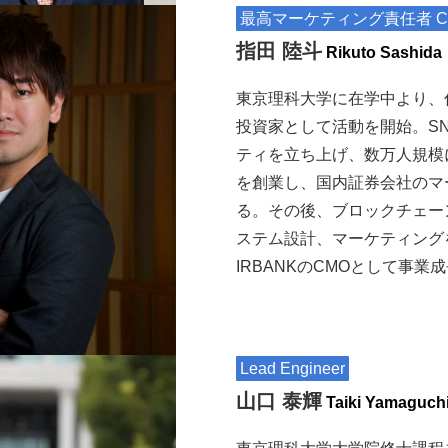
最高マーケティング責任者 C
指田 陸斗
Rikuto
Sashida
東京理科大学に在学中より、
投資家として活動を開始。S
ティを立ち上げ、数万人規模
を創業し、国内証券会社のマ
る。その後、ブロックチェー
ステム設計、マーケティング
IRBANKのCMOとして事
Lead Engineer
山口 泰輝
Taiki
Yamaguch