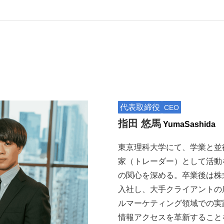
代表取締役
CEO
指田 悠馬
Yuma
Sashida
東京理科大学にて、学業と並
家（トレーダー）として活動
の関心を深める。卒業後は株
入社し、大手クライアントの
ルマーケティング領域での実
情報アクセスを革新することを